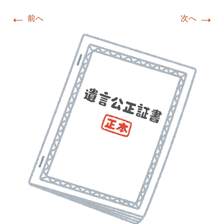
←
→
前へ
次へ