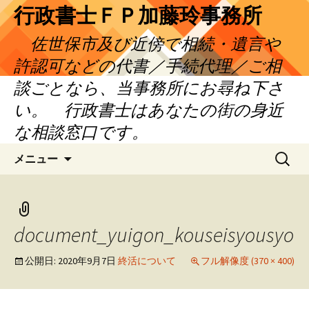
コ
行政書士ＦＰ加藤玲事務所
ン
佐世保市及び近傍で相続・遺言や
テ
ン
許認可などの代書／手続代理／ご相
ツ
談ごとなら、当事務所にお尋ね下さ
へ
い。 行政書士はあなたの街の身近
ス
キ
な相談窓口です。
ッ
検
プ
メニュー
索:
document_yuigon_kouseisyousyo
公開日:
2020年9月7日
終活について
フル解像度 (370 × 400)