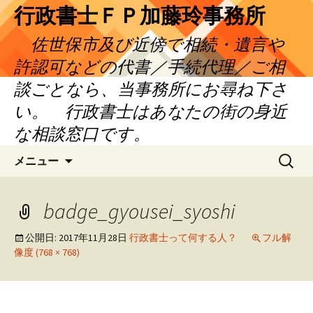
コ
行政書士ＦＰ加藤玲事務所
ン
佐世保市及び近傍で相続・遺言や
テ
ン
許認可などの代書／手続代理／ご相
ツ
談ごとなら、当事務所にお尋ね下さ
へ
い。 行政書士はあなたの街の身近
ス
キ
な相談窓口です。
ッ
検
プ
メニュー
索:
badge_gyousei_syoshi
公開日:
2017年11月28日
行政書士って何する人？
フル解
像度 (768 × 768)