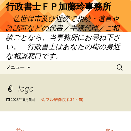
コ
行政書士ＦＰ加藤玲事務所
ン
佐世保市及び近傍で相続・遺言や
テ
ン
許認可などの代書／手続代理／ご相
ツ
談ごとなら、当事務所にお尋ね下さ
へ
い。 行政書士はあなたの街の身近
ス
キ
な相談窓口です。
ッ
検
プ
メニュー
索:
logo
2023年6月5日
フル解像度 (134 × 45)
←
→
前へ
次へ