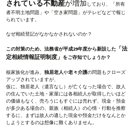
されている不動産
が増加
しており、
「所有
者不明土地問題」
や
「空き家問題」
がテレビなどで報じ
られています。
なぜ相続登記がなかなかされないのか？
「法
この対策のため、法務省が平成29年度から新設した
定相続情報証明制度」
をご存知でしょうか？
核家族化が進み、
独居老人
や
老々介護
の問題もクローズ
アップされていますが、
仮に、独居老人（遺言なし）が亡くなった場合で、故人
の住んでいた土地・家屋には各相続人が取得したいほど
の価値もなく、売ろうにもすぐには売れず、現金・預金
が多少ある場合の、親族（相続人）の心情・行動を推察
するに、まずは故人の遺した現金や預金だけをなんとか
しようとするのは想像に難くありません。