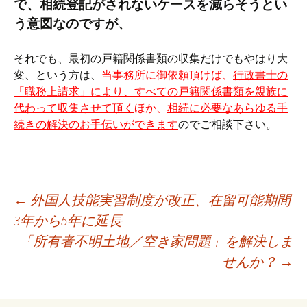
で、相続登記がされないケースを減らそうとい
う意図なのですが、
それでも、最初の戸籍関係書類の収集だけでもやはり大
変、という方は、
当事務所に御依頼頂けば、
行政書士の
「職務上請求」により、すべての戸籍関係書類を親族に
代わって収集させて頂く
ほか、
相続に必要なあらゆる手
続きの解決のお手伝いができます
のでご相談下さい。
投
←
外国人技能実習制度が改正、在留可能期間
3年から5年に延長
「所有者不明土地／空き家問題」を解決しま
稿
せんか？
→
ナ