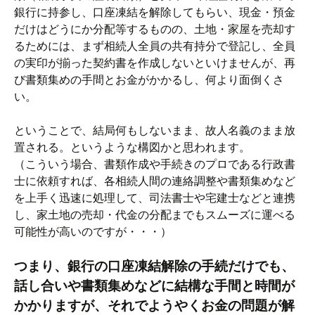
銀行に持参し、口座凍結を解除してもらい、現金・預金
だけはどうにか分配等するものの、土地・家屋を売却す
るためには、まず相続人全員の共有持分で登記し、全員
の実印が揃った契約書を作成しないといけませんが、再
び書類集めの手間とお金がかかるし、何より面倒くさ
い。
ということで、結局何もしないまま、故人名義のまま放
置される。というような構図かと思われます。
（こういう場合、書類作成や手続きのプロである
行政書
士
に依頼すれば、各相続人間の連絡調整や書類集めなど
を上手く迅速に処理して、司法書士や宅建士などと連携
し、家土地の売却・代金の分配までもスムーズに運べる
可能性が高いのですが・・・）
つまり、銀行の口座凍結解除の手続だけでも、
話し合いや書類集めなどに結構な手間と時間が
かかりますが、それでようやくお金の問題が解