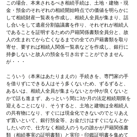
この場合、本来されるべき相続手続は、土地・建物・現
金・預金のそれぞれの相続開始時点での価値を明らかに
して相続財産一覧表を作成し、相続人全員が集まり、話
し合いをして遺産分割協議書を作り、それぞれが相続人
であることを証明するための戸籍関係書類全員分と、故
人の生まれてから亡くなるまでの全ての戸籍書類を取り
寄せ、要すれば相続人関係一覧表などを作成し、銀行に
持参しないと故人の預金を引き出すことができません
が・・・
こういう（本来はあたりまえの）手続きを、専門家の手
を借りずにできる人はそう多くないため、ずるずると、
あるいは、相続人全員が集まらないとか仲が良くないと
かで話も進まず、あっという間に3か月の法定相続期限を
迎えることになり、そうすると、土地と建物は全相続人
の共有物になり、すぐには現金化できないのでとりあえ
ず置いといて、銀行預金等、お金だけはすぐになんとか
したいので、仕方なく相続人のうちの誰かが戸籍関係書
類（相続事実の証明書類）と実印・印鑑証明書を集めて