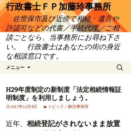
コ
行政書士ＦＰ加藤玲事務所
ン
佐世保市及び近傍で相続・遺言や
テ
ン
許認可などの代書／手続代理／ご相
ツ
談ごとなら、当事務所にお尋ね下さ
へ
い。 行政書士はあなたの街の身近
ス
キ
な相談窓口です。
ッ
検
プ
メニュー
索:
H29年度制定の新制度「法定相続情報証
明制度」を利用しましょう。
2017年12月4日
トピック／解決事例等
近年、
相続登記がされないまま放置